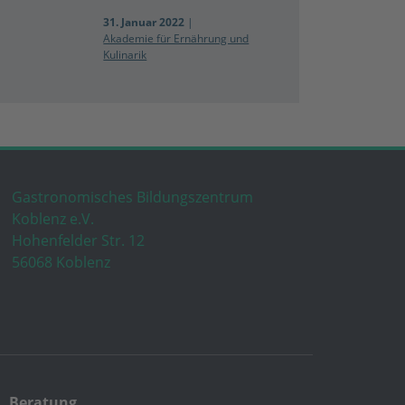
31. Januar 2022
|
Akademie für Ernährung und
Kulinarik
Gastronomisches Bildungszentrum
Koblenz e.V.
Hohenfelder Str. 12
56068 Koblenz
Beratung