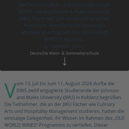
Die Deutsche Wein- und
Sommelierschule
(DWS) und die Johnson & Wales University
(JWU) feiern zwei Jahrzehnte erfolgreichen
Austausch. Amerikanische Studenten
absolvieren erfolgreich das OLD WORLD
WINES Programm.
|
3. September 2024
↓
Deutsche Wein- & Sommelierschule
V
om 13. Juli bis zum 11. August 2024 durfte die
DWS zwölf engagierte Studierende der Johnson
and Wales University (JWU) in Koblenz begrüßen.
Die Teilnehmer, die an der JWU Fächer wie Culinary
Arts und Hospitality Management studieren, hatten die
einmalige Gelegenheit, ihr Wissen im Rahmen des „OLD
WORLD WINES“-Programms zu vertiefen. Dieser