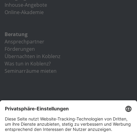
Inhouse-Angebote
Online-Akademie
Beratung
Ansprechpartner
Förderungen
Übernachten in Koblenz
Was tun in Koblenz?
Seminarräume mieten
Unsere Einrichtung ist nach DIN EN ISO 9001 zertifiziert und
verfügt über die Träger-Zertifizierung nach der
Akkreditierungs- und Zulassungsverordnung
Arbeitsförderung (AZAV)