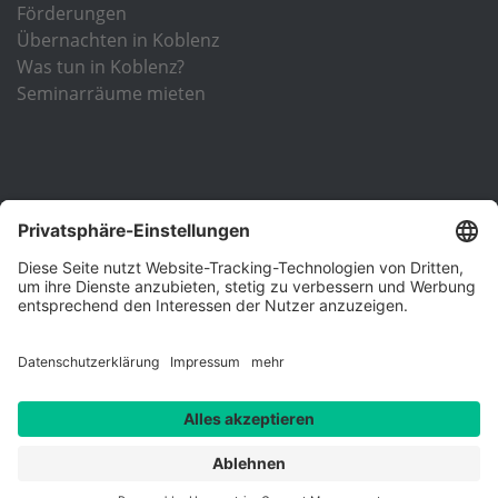
Förderungen
Übernachten in Koblenz
Was tun in Koblenz?
Seminarräume mieten
Unsere Einrichtung ist nach DIN EN ISO 9001 zertifiziert und
verfügt über die Träger-Zertifizierung nach der
Akkreditierungs- und Zulassungsverordnung
Arbeitsförderung (AZAV)
Kontakt
Impressum
Datenschutzerklärung
AGB Raummietung
Downloads
Vertrag widerrufen
Allgemeine
Geschäftsbedingungen