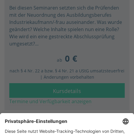
Bei diesen Seminaren setzten sich die Prüfenden
mit der Neuordnung des Ausbildungsberufes
Industriekaufmann/-frau auseinander. Was wurde
geändert? Welche Inhalte spielen nun eine Rolle?
Wie wird ein eine gestreckte Abschlussprüfung
umgesetzt?...
0 €
ab
nach § 4 Nr. 22 a bzw. § 4 Nr. 21 a UStG umsatzsteuerfrei
| Änderungen vorbehalten
Kursdetails
Termine und Verfügbarkeit anzeigen