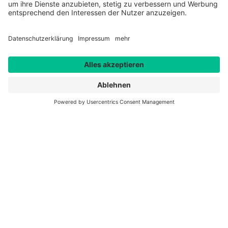
Wir sind gerne für Sie da -
online, telefonisch und vor Ort.
Service Line AEK:
0261 30489-32
Service Line DWS:
0261 30489-31
Service Line HMA:
0261 30489-43
E-Mail:
kontakt@gbz-koblenz.de
Montag bis Freitag, 08:00 bis 17:00 Uhr
Gastronomisches Bildungszentrum Koblenz e.V.
Hohenfelder Str. 12
56068 Koblenz