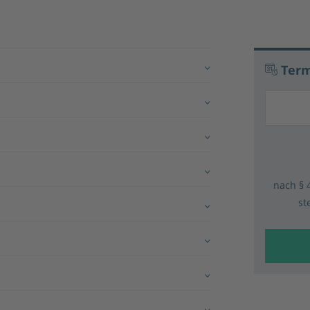
Term
nach § 
st