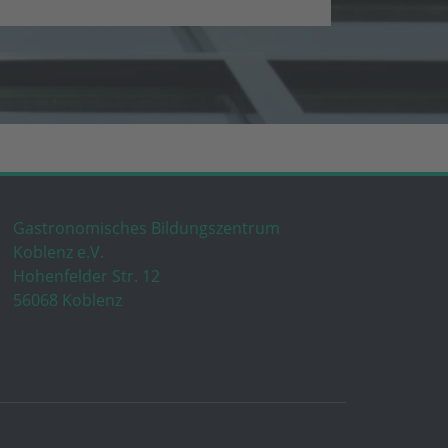
Gastronomisches Bildungszentrum
Koblenz e.V.
Hohenfelder Str. 12
56068 Koblenz