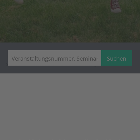
Suchen
Startseite
Kurssuche
Mindful Drinking: Alkoholfreier Wein, Sparkling Tea & moderne Genussalternativen in Kombination mit Speisen