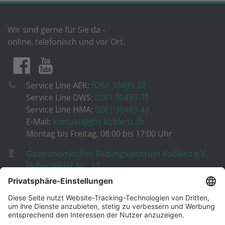
Wir sind gerne für Sie da -
online, telefonisch und vor Ort.
Service Line AEK:
0261 30489-32
Service Line DWS:
0261 30489-31
Service Line HMA:
0261 30489-43
E-Mail:
kontakt@gbz-koblenz.de
Montag bis Freitag, 08:00 bis 17:00 Uhr
Gastronomisches Bildungszentrum Koblenz e.V.
Hohenfelder Str. 12
56068 Koblenz