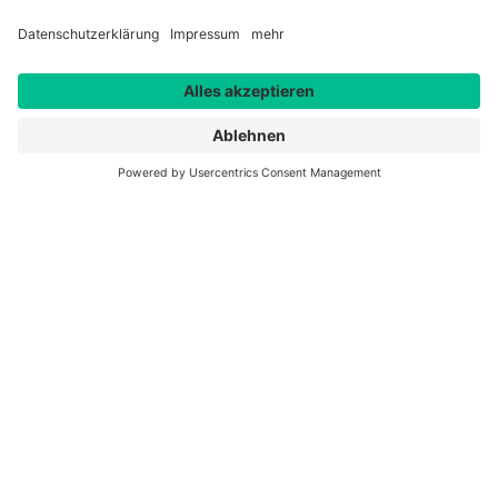
Das GBZ
Über Uns
Kompetenzzentren
Leitbild
Team
Partner
Referenzen
Information zur Barrierefreiheit
Bildungsangebot
Lehrgänge & Seminare
Inhouse-Angebote
Online-Akademie
Beratung
Ansprechpartner