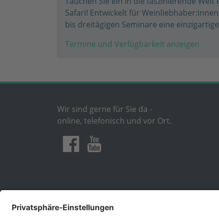
Tauchen Sie ein in die faszinierende Wel
Safari! Entwickelt für Weinliebhaber:inne
bis dreitägigen Seminare eine einzigartige 
Termine und Verfügbarkeit anzeigen
Wir sind gerne für Sie da -
online, telefonisch und vor Ort.