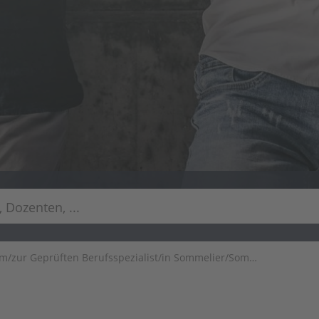
Geprüften Berufsspezialist/in Sommelier/Sommelière (IHK) in Berlin