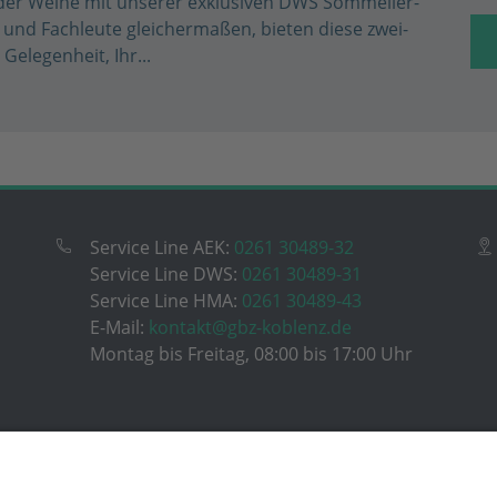
t der Weine mit unserer exklusiven DWS Sommelier-
n und Fachleute gleichermaßen, bieten diese zwei-
Gelegenheit, Ihr...
Service Line AEK:
0261 30489-32
Service Line DWS:
0261 30489-31
Service Line HMA:
0261 30489-43
E-Mail:
kontakt@gbz-koblenz.de
Montag bis Freitag, 08:00 bis 17:00 Uhr