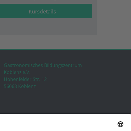
Kursdetails
Gastronomisches Bildungszentrum
Koblenz e.V.
Hohenfelder Str. 12
56068 Koblenz