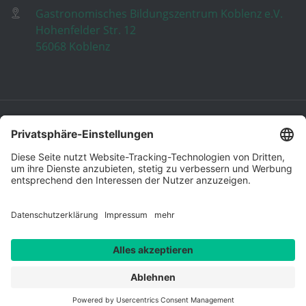
Gastronomisches Bildungszentrum Koblenz e.V.
Hohenfelder Str. 12
56068 Koblenz
Das GBZ
Über Uns
Kompetenzzentren
Leitbild
Team
Partner
Referenzen
Information zur Barrierefreiheit
Bildungsangebot