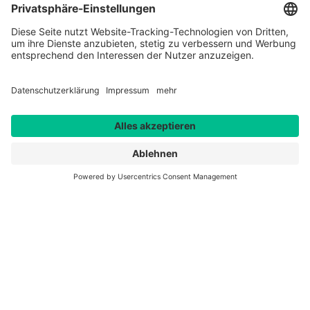
Wir sind gerne für Sie da -
online, telefonisch und vor Ort.
Service Line AEK:
0261 30489-32
Service Line DWS:
0261 30489-31
Service Line HMA:
0261 30489-43
E-Mail:
kontakt@gbz-koblenz.de
Montag bis Freitag, 08:00 bis 17:00 Uhr
Gastronomisches Bildungszentrum Koblenz e.V.
Hohenfelder Str. 12
56068 Koblenz