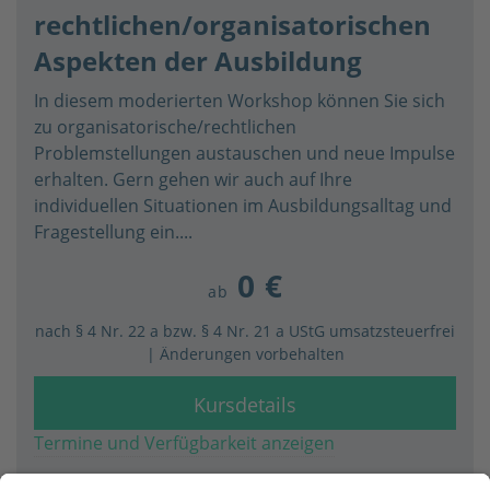
rechtlichen/organisatorischen
Aspekten der Ausbildung
In diesem moderierten Workshop können Sie sich
zu organisatorische/rechtlichen
Problemstellungen austauschen und neue Impulse
erhalten. Gern gehen wir auch auf Ihre
individuellen Situationen im Ausbildungsalltag und
Fragestellung ein....
0 €
ab
nach § 4 Nr. 22 a bzw. § 4 Nr. 21 a UStG umsatzsteuerfrei
| Änderungen vorbehalten
Kursdetails
Termine und Verfügbarkeit anzeigen