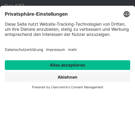
Das GBZ
Über Uns
Kompetenzzentren
Leitbild
Team
Partner
Referenzen
Information zur Barrierefreiheit
Bildungsangebot
Lehrgänge & Seminare
Inhouse-Angebote
Online-Akademie
Beratung
Ansprechpartner